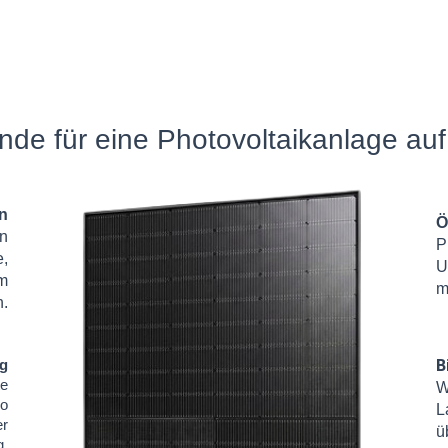
de für eine Photovoltaikanlage au
n
Ö
en
P
e,
U
om
m
.
B
rg
te
W
So
L
er
ü
g.