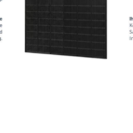
se
I
K
ne
S
nd
I
g.